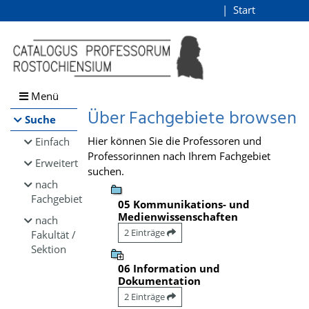
Browsen
Start
Login
direkt zum Inhalt
Menü
Über Fachgebiete browsen
Suche
Hier können Sie die Professoren und
Einfach
Professorinnen nach Ihrem Fachgebiet
Erweitert
suchen.
nach
Fachgebiet
05 Kommunikations- und
Medienwissenschaften
nach
2 Einträge
Fakultät /
Sektion
06 Information und
Dokumentation
2 Einträge