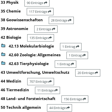
33 Physik
90 Einträge
35 Chemie
117 Einträge
38 Geowissenschaften
28 Einträge
39 Astronomie
2 Einträge
42 Biologie
135 Einträge
42.13 Molekularbiologie
1 Eintrag
42.60 Zoologie: Allgemeines
1 Eintrag
42.63 Tierphysiologie
1 Eintrag
43 Umweltforschung, Umweltschutz
20 Einträge
44 Medizin
707 Einträge
46 Tiermedizin
11 Einträge
48 Land- und Forstwirtschaft
156 Einträge
50 Technik allgemein
44 Einträge