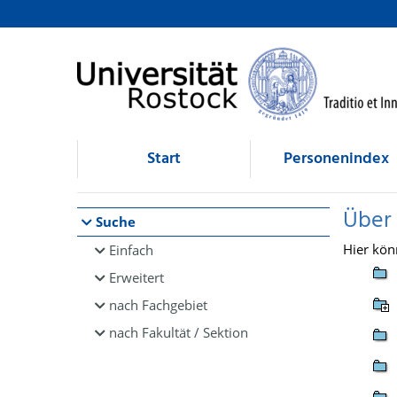
Browsen
direkt zum Inhalt
Start
Personenindex
Über
Suche
Hier kön
Einfach
Erweitert
nach Fachgebiet
nach Fakultät / Sektion