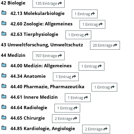
42 Biologie
135 Einträge
42.13 Molekularbiologie
1 Eintrag
42.60 Zoologie: Allgemeines
1 Eintrag
42.63 Tierphysiologie
1 Eintrag
43 Umweltforschung, Umweltschutz
20 Einträge
44 Medizin
707 Einträge
44.00 Medizin: Allgemeines
1 Eintrag
44.34 Anatomie
1 Eintrag
44.40 Pharmazie, Pharmazeutika
1 Eintrag
44.61 Innere Medizin
1 Eintrag
44.64 Radiologie
1 Eintrag
44.65 Chirurgie
2 Einträge
44.85 Kardiologie, Angiologie
2 Einträge