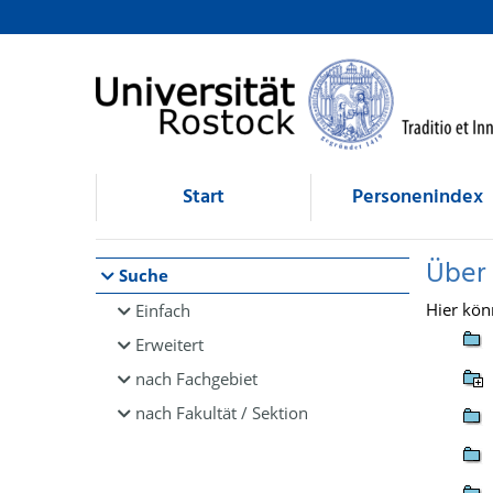
Browsen
direkt zum Inhalt
Start
Personenindex
Über
Suche
Hier kön
Einfach
Erweitert
nach Fachgebiet
nach Fakultät / Sektion