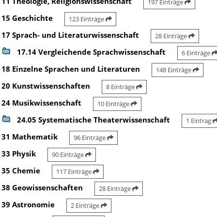
11 Theologie, Religionswissenschaft
197 Einträge
15 Geschichte
123 Einträge
17 Sprach- und Literaturwissenschaft
28 Einträge
17.14 Vergleichende Sprachwissenschaft
6 Einträge
18 Einzelne Sprachen und Literaturen
148 Einträge
20 Kunstwissenschaften
8 Einträge
24 Musikwissenschaft
10 Einträge
24.05 Systematische Theaterwissenschaft
1 Eintrag
31 Mathematik
96 Einträge
33 Physik
90 Einträge
35 Chemie
117 Einträge
38 Geowissenschaften
28 Einträge
39 Astronomie
2 Einträge