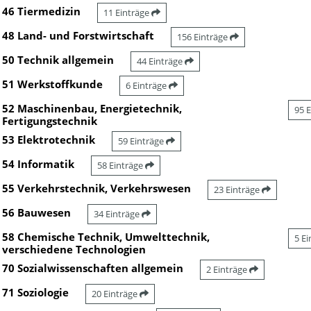
46 Tiermedizin
11 Einträge
48 Land- und Forstwirtschaft
156 Einträge
50 Technik allgemein
44 Einträge
51 Werkstoffkunde
6 Einträge
52 Maschinenbau, Energietechnik,
95 
Fertigungstechnik
53 Elektrotechnik
59 Einträge
54 Informatik
58 Einträge
55 Verkehrstechnik, Verkehrswesen
23 Einträge
56 Bauwesen
34 Einträge
58 Chemische Technik, Umwelttechnik,
5 E
verschiedene Technologien
70 Sozialwissenschaften allgemein
2 Einträge
71 Soziologie
20 Einträge