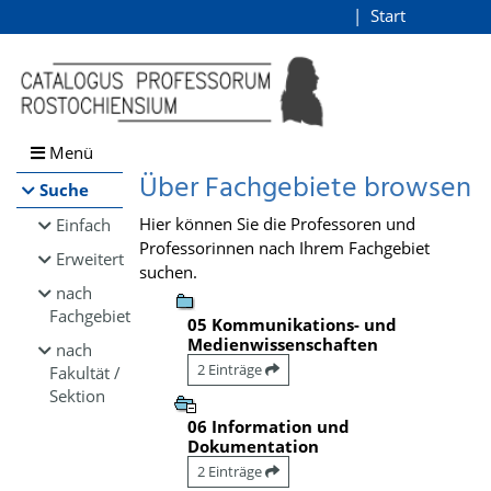
Browsen
Start
Login
direkt zum Inhalt
Menü
Über Fachgebiete browsen
Suche
Hier können Sie die Professoren und
Einfach
Professorinnen nach Ihrem Fachgebiet
Erweitert
suchen.
nach
Fachgebiet
05 Kommunikations- und
Medienwissenschaften
nach
2 Einträge
Fakultät /
Sektion
06 Information und
Dokumentation
2 Einträge