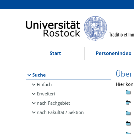
Browsen
direkt zum Inhalt
Start
Personenindex
Über
Suche
Hier kön
Einfach
Erweitert
nach Fachgebiet
nach Fakultät / Sektion