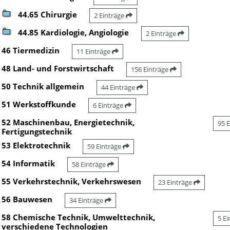
44.65 Chirurgie
2 Einträge
44.85 Kardiologie, Angiologie
2 Einträge
46 Tiermedizin
11 Einträge
48 Land- und Forstwirtschaft
156 Einträge
50 Technik allgemein
44 Einträge
51 Werkstoffkunde
6 Einträge
52 Maschinenbau, Energietechnik,
95 
Fertigungstechnik
53 Elektrotechnik
59 Einträge
54 Informatik
58 Einträge
55 Verkehrstechnik, Verkehrswesen
23 Einträge
56 Bauwesen
34 Einträge
58 Chemische Technik, Umwelttechnik,
5 E
verschiedene Technologien