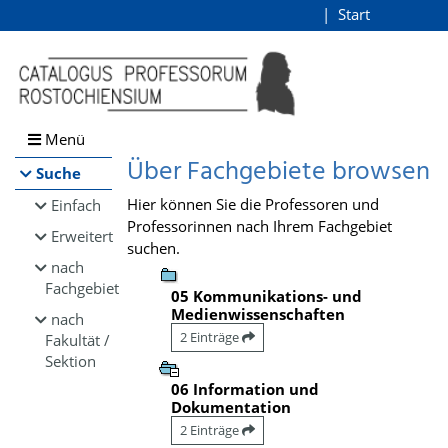
Browsen
Start
Login
direkt zum Inhalt
Menü
Über Fachgebiete browsen
Suche
Hier können Sie die Professoren und
Einfach
Professorinnen nach Ihrem Fachgebiet
Erweitert
suchen.
nach
Fachgebiet
05 Kommunikations- und
Medienwissenschaften
nach
2 Einträge
Fakultät /
Sektion
06 Information und
Dokumentation
2 Einträge