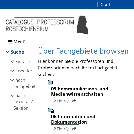
Browsen
Start
Login
direkt zum Inhalt
Menü
Über Fachgebiete browsen
Suche
Hier können Sie die Professoren und
Einfach
Professorinnen nach Ihrem Fachgebiet
Erweitert
suchen.
nach
Fachgebiet
05 Kommunikations- und
Medienwissenschaften
nach
2 Einträge
Fakultät /
Sektion
06 Information und
Dokumentation
2 Einträge