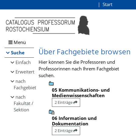
Browsen
Start
Login
direkt zum Inhalt
Menü
Über Fachgebiete browsen
Suche
Hier können Sie die Professoren und
Einfach
Professorinnen nach Ihrem Fachgebiet
Erweitert
suchen.
nach
Fachgebiet
05 Kommunikations- und
Medienwissenschaften
nach
2 Einträge
Fakultät /
Sektion
06 Information und
Dokumentation
2 Einträge