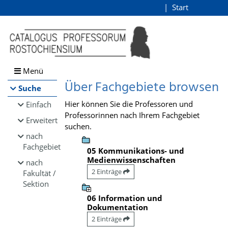
Browsen
Start
Login
direkt zum Inhalt
Menü
Über Fachgebiete browsen
Suche
Hier können Sie die Professoren und
Einfach
Professorinnen nach Ihrem Fachgebiet
Erweitert
suchen.
nach
Fachgebiet
05 Kommunikations- und
Medienwissenschaften
nach
2 Einträge
Fakultät /
Sektion
06 Information und
Dokumentation
2 Einträge