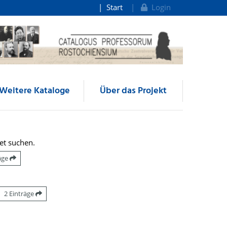
Start
Login
Weitere Kataloge
Über das Projekt
et suchen.
räge
2 Einträge