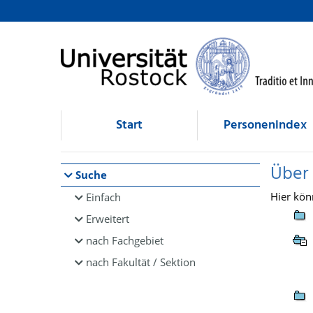
Browsen
direkt zum Inhalt
Start
Personenindex
Über
Suche
Hier kön
Einfach
Erweitert
nach Fachgebiet
nach Fakultät / Sektion