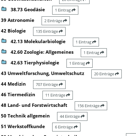
38.73 Geodäsie
1 Eintrag
39 Astronomie
2 Einträge
42 Biologie
135 Einträge
42.13 Molekularbiologie
1 Eintrag
42.60 Zoologie: Allgemeines
1 Eintrag
42.63 Tierphysiologie
1 Eintrag
43 Umweltforschung, Umweltschutz
20 Einträge
44 Medizin
707 Einträge
46 Tiermedizin
11 Einträge
48 Land- und Forstwirtschaft
156 Einträge
50 Technik allgemein
44 Einträge
51 Werkstoffkunde
6 Einträge