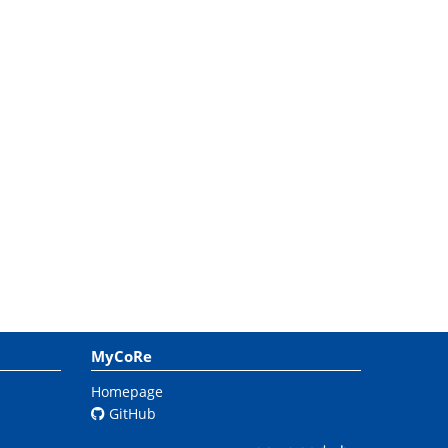
MyCoRe
Homepage
GitHub