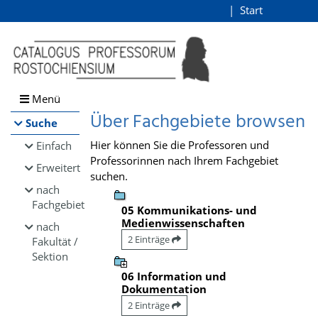
Browsen
Start
Login
direkt zum Inhalt
Menü
Über Fachgebiete browsen
Suche
Hier können Sie die Professoren und
Einfach
Professorinnen nach Ihrem Fachgebiet
Erweitert
suchen.
nach
Fachgebiet
05 Kommunikations- und
Medienwissenschaften
nach
2 Einträge
Fakultät /
Sektion
06 Information und
Dokumentation
2 Einträge