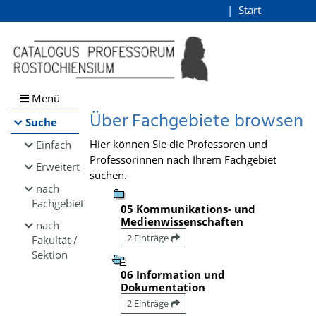
Browsen
Start
Login
direkt zum Inhalt
Menü
Über Fachgebiete browsen
Suche
Hier können Sie die Professoren und
Einfach
Professorinnen nach Ihrem Fachgebiet
Erweitert
suchen.
nach
Fachgebiet
05 Kommunikations- und
Medienwissenschaften
nach
2 Einträge
Fakultät /
Sektion
06 Information und
Dokumentation
2 Einträge