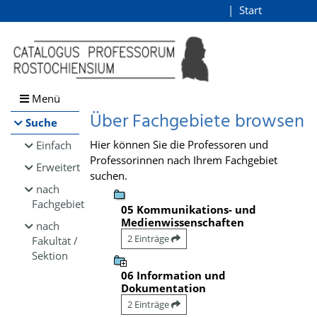
Browsen
Start
Login
direkt zum Inhalt
Menü
Über Fachgebiete browsen
Suche
Hier können Sie die Professoren und
Einfach
Professorinnen nach Ihrem Fachgebiet
Erweitert
suchen.
nach
Fachgebiet
05 Kommunikations- und
Medienwissenschaften
nach
2 Einträge
Fakultät /
Sektion
06 Information und
Dokumentation
2 Einträge