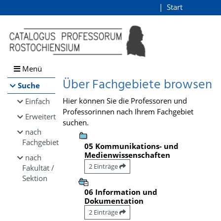
Browsen
Start
Login
direkt zum Inhalt
Menü
Über Fachgebiete browsen
Suche
Hier können Sie die Professoren und
Einfach
Professorinnen nach Ihrem Fachgebiet
Erweitert
suchen.
nach
Fachgebiet
05 Kommunikations- und
Medienwissenschaften
nach
2 Einträge
Fakultät /
Sektion
06 Information und
Dokumentation
2 Einträge