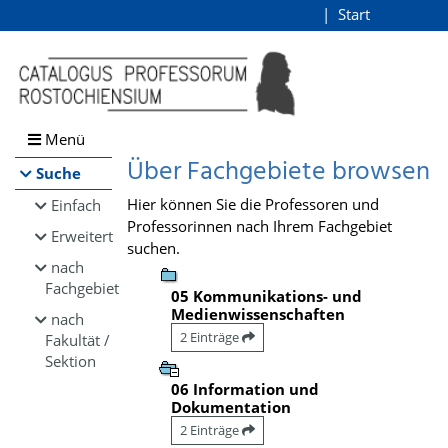
Browsen
Start
Login
direkt zum Inhalt
Menü
Über Fachgebiete browsen
Suche
Hier können Sie die Professoren und
Einfach
Professorinnen nach Ihrem Fachgebiet
Erweitert
suchen.
nach
Fachgebiet
05 Kommunikations- und
Medienwissenschaften
nach
2 Einträge
Fakultät /
Sektion
06 Information und
Dokumentation
2 Einträge