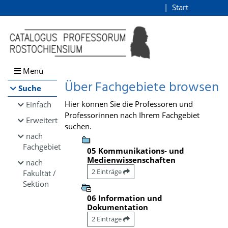
Browsen
Start
Login
direkt zum Inhalt
Menü
Über Fachgebiete browsen
Suche
Hier können Sie die Professoren und
Einfach
Professorinnen nach Ihrem Fachgebiet
Erweitert
suchen.
nach
Fachgebiet
05 Kommunikations- und
Medienwissenschaften
nach
2 Einträge
Fakultät /
Sektion
06 Information und
Dokumentation
2 Einträge