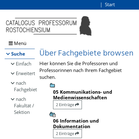
Browsen
Start
Login
direkt zum Inhalt
Menü
Über Fachgebiete browsen
Suche
Hier können Sie die Professoren und
Einfach
Professorinnen nach Ihrem Fachgebiet
Erweitert
suchen.
nach
Fachgebiet
05 Kommunikations- und
Medienwissenschaften
nach
2 Einträge
Fakultät /
Sektion
06 Information und
Dokumentation
2 Einträge