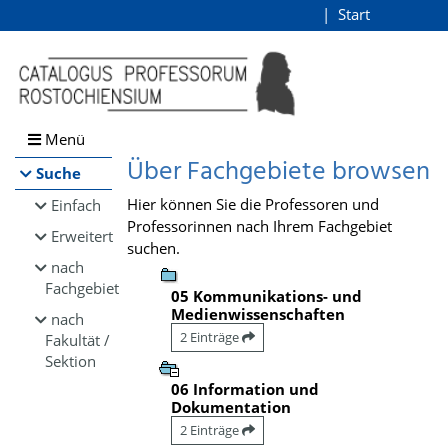
Browsen
Start
Login
direkt zum Inhalt
Menü
Über Fachgebiete browsen
Suche
Hier können Sie die Professoren und
Einfach
Professorinnen nach Ihrem Fachgebiet
Erweitert
suchen.
nach
Fachgebiet
05 Kommunikations- und
Medienwissenschaften
nach
2 Einträge
Fakultät /
Sektion
06 Information und
Dokumentation
2 Einträge