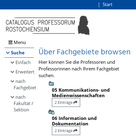
Browsen
Start
Login
direkt zum Inhalt
Menü
Über Fachgebiete browsen
Suche
Hier können Sie die Professoren und
Einfach
Professorinnen nach Ihrem Fachgebiet
Erweitert
suchen.
nach
Fachgebiet
05 Kommunikations- und
Medienwissenschaften
nach
2 Einträge
Fakultät /
Sektion
06 Information und
Dokumentation
2 Einträge