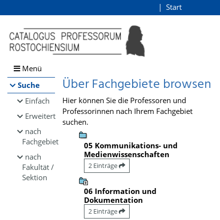
Browsen
Start
Login
direkt zum Inhalt
Menü
Über Fachgebiete browsen
Suche
Hier können Sie die Professoren und
Einfach
Professorinnen nach Ihrem Fachgebiet
Erweitert
suchen.
nach
Fachgebiet
05 Kommunikations- und
Medienwissenschaften
nach
2 Einträge
Fakultät /
Sektion
06 Information und
Dokumentation
2 Einträge