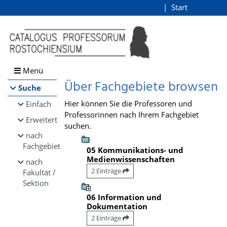
Browsen
Start
Login
direkt zum Inhalt
Menü
Über Fachgebiete browsen
Suche
Hier können Sie die Professoren und
Einfach
Professorinnen nach Ihrem Fachgebiet
Erweitert
suchen.
nach
Fachgebiet
05 Kommunikations- und
Medienwissenschaften
nach
2 Einträge
Fakultät /
Sektion
06 Information und
Dokumentation
2 Einträge