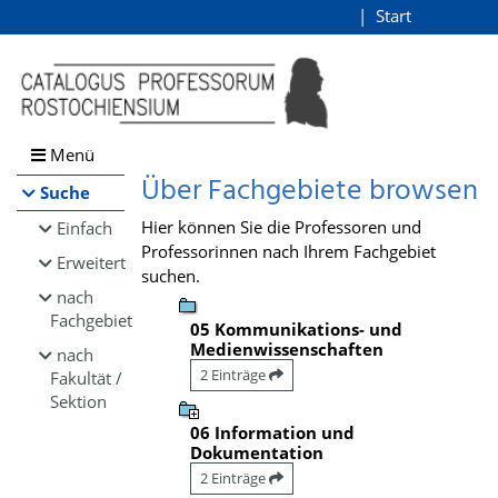
Browsen
Start
Login
direkt zum Inhalt
Menü
Über Fachgebiete browsen
Suche
Hier können Sie die Professoren und
Einfach
Professorinnen nach Ihrem Fachgebiet
Erweitert
suchen.
nach
Fachgebiet
05 Kommunikations- und
Medienwissenschaften
nach
2 Einträge
Fakultät /
Sektion
06 Information und
Dokumentation
2 Einträge