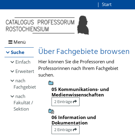
Browsen
Start
Login
direkt zum Inhalt
Menü
Über Fachgebiete browsen
Suche
Hier können Sie die Professoren und
Einfach
Professorinnen nach Ihrem Fachgebiet
Erweitert
suchen.
nach
Fachgebiet
05 Kommunikations- und
Medienwissenschaften
nach
2 Einträge
Fakultät /
Sektion
06 Information und
Dokumentation
2 Einträge