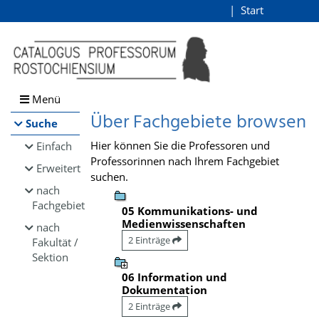
Browsen
Start
Login
direkt zum Inhalt
Menü
Über Fachgebiete browsen
Suche
Hier können Sie die Professoren und
Einfach
Professorinnen nach Ihrem Fachgebiet
Erweitert
suchen.
nach
Fachgebiet
05 Kommunikations- und
Medienwissenschaften
nach
2 Einträge
Fakultät /
Sektion
06 Information und
Dokumentation
2 Einträge