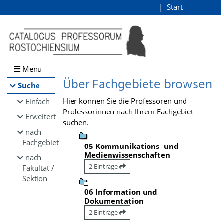
Browsen
Start
Login
direkt zum Inhalt
Menü
Über Fachgebiete browsen
Suche
Hier können Sie die Professoren und
Einfach
Professorinnen nach Ihrem Fachgebiet
Erweitert
suchen.
nach
Fachgebiet
05 Kommunikations- und
Medienwissenschaften
nach
2 Einträge
Fakultät /
Sektion
06 Information und
Dokumentation
2 Einträge