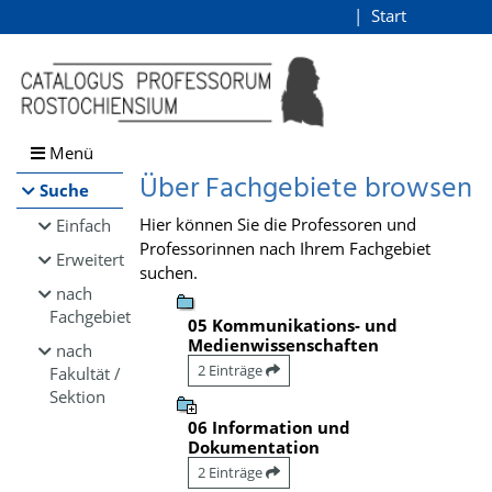
Browsen
Start
Login
direkt zum Inhalt
Menü
Über Fachgebiete browsen
Suche
Hier können Sie die Professoren und
Einfach
Professorinnen nach Ihrem Fachgebiet
Erweitert
suchen.
nach
Fachgebiet
05 Kommunikations- und
Medienwissenschaften
nach
2 Einträge
Fakultät /
Sektion
06 Information und
Dokumentation
2 Einträge