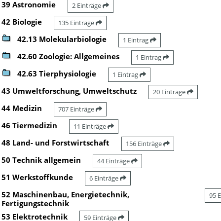
39 Astronomie
2 Einträge
42 Biologie
135 Einträge
42.13 Molekularbiologie
1 Eintrag
42.60 Zoologie: Allgemeines
1 Eintrag
42.63 Tierphysiologie
1 Eintrag
43 Umweltforschung, Umweltschutz
20 Einträge
44 Medizin
707 Einträge
46 Tiermedizin
11 Einträge
48 Land- und Forstwirtschaft
156 Einträge
50 Technik allgemein
44 Einträge
51 Werkstoffkunde
6 Einträge
52 Maschinenbau, Energietechnik,
95 
Fertigungstechnik
53 Elektrotechnik
59 Einträge