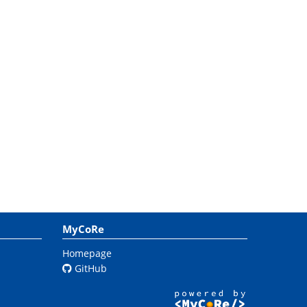
MyCoRe
Homepage
GitHub