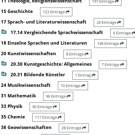
11 Theologie, Religionswissenschaft
197 Einträge
15 Geschichte
123 Einträge
17 Sprach- und Literaturwissenschaft
28 Einträge
17.14 Vergleichende Sprachwissenschaft
6 Einträge
18 Einzelne Sprachen und Literaturen
148 Einträge
20 Kunstwissenschaften
8 Einträge
20.30 Kunstgeschichte: Allgemeines
7 Einträge
20.31 Bildende Künstler
1 Eintrag
24 Musikwissenschaft
10 Einträge
31 Mathematik
96 Einträge
33 Physik
90 Einträge
35 Chemie
117 Einträge
38 Geowissenschaften
28 Einträge