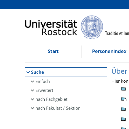
Browsen
direkt zum Inhalt
Start
Personenindex
Über
Suche
Hier kön
Einfach
Erweitert
nach Fachgebiet
nach Fakultät / Sektion