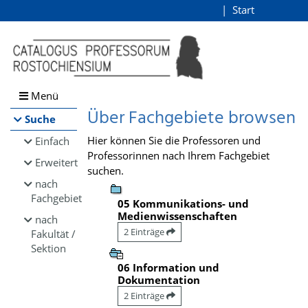
Browsen
Start
Login
direkt zum Inhalt
Menü
Über Fachgebiete browsen
Suche
Hier können Sie die Professoren und
Einfach
Professorinnen nach Ihrem Fachgebiet
Erweitert
suchen.
nach
Fachgebiet
05 Kommunikations- und
Medienwissenschaften
nach
2 Einträge
Fakultät /
Sektion
06 Information und
Dokumentation
2 Einträge