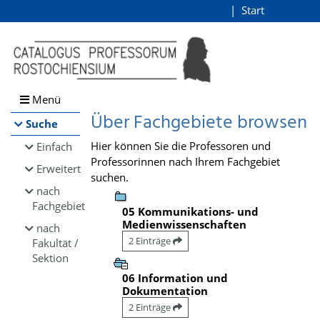
Browsen
Start
Login
direkt zum Inhalt
Menü
Über Fachgebiete browsen
Suche
Hier können Sie die Professoren und
Einfach
Professorinnen nach Ihrem Fachgebiet
Erweitert
suchen.
nach
Fachgebiet
05 Kommunikations- und
Medienwissenschaften
nach
2 Einträge
Fakultät /
Sektion
06 Information und
Dokumentation
2 Einträge