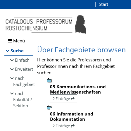
Browsen
Start
Login
direkt zum Inhalt
Menü
Über Fachgebiete browsen
Suche
Hier können Sie die Professoren und
Einfach
Professorinnen nach Ihrem Fachgebiet
Erweitert
suchen.
nach
Fachgebiet
05 Kommunikations- und
Medienwissenschaften
nach
2 Einträge
Fakultät /
Sektion
06 Information und
Dokumentation
2 Einträge