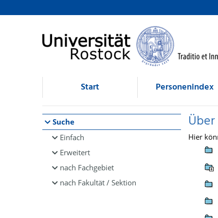
Browsen
direkt zum Inhalt
Start
Personenindex
Über
Suche
Hier kön
Einfach
Erweitert
nach Fachgebiet
nach Fakultät / Sektion