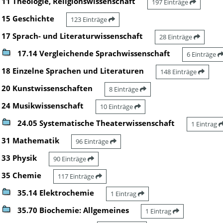
11 Theologie, Religionswissenschaft
197 Einträge
15 Geschichte
123 Einträge
17 Sprach- und Literaturwissenschaft
28 Einträge
17.14 Vergleichende Sprachwissenschaft
6 Einträge
18 Einzelne Sprachen und Literaturen
148 Einträge
20 Kunstwissenschaften
8 Einträge
24 Musikwissenschaft
10 Einträge
24.05 Systematische Theaterwissenschaft
1 Eintrag
31 Mathematik
96 Einträge
33 Physik
90 Einträge
35 Chemie
117 Einträge
35.14 Elektrochemie
1 Eintrag
35.70 Biochemie: Allgemeines
1 Eintrag