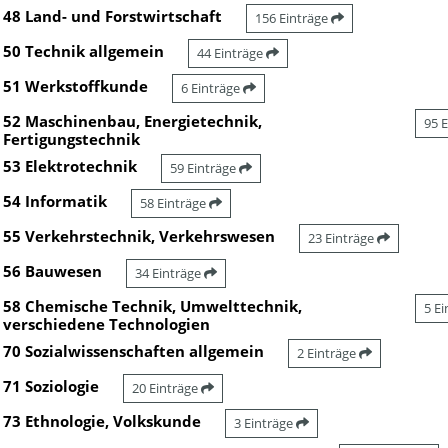
48 Land- und Forstwirtschaft
156 Einträge
50 Technik allgemein
44 Einträge
51 Werkstoffkunde
6 Einträge
52 Maschinenbau, Energietechnik,
95 
Fertigungstechnik
53 Elektrotechnik
59 Einträge
54 Informatik
58 Einträge
55 Verkehrstechnik, Verkehrswesen
23 Einträge
56 Bauwesen
34 Einträge
58 Chemische Technik, Umwelttechnik,
5 E
verschiedene Technologien
70 Sozialwissenschaften allgemein
2 Einträge
71 Soziologie
20 Einträge
73 Ethnologie, Volkskunde
3 Einträge