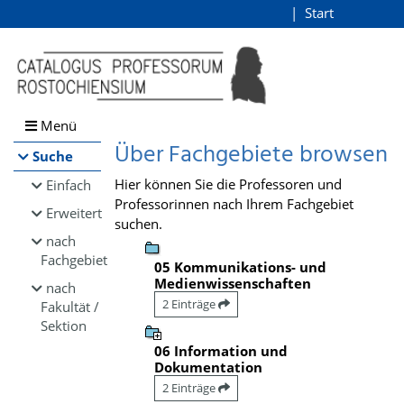
Browsen
Start
Login
direkt zum Inhalt
Menü
Über Fachgebiete browsen
Suche
Hier können Sie die Professoren und
Einfach
Professorinnen nach Ihrem Fachgebiet
Erweitert
suchen.
nach
Fachgebiet
05 Kommunikations- und
Medienwissenschaften
nach
2 Einträge
Fakultät /
Sektion
06 Information und
Dokumentation
2 Einträge