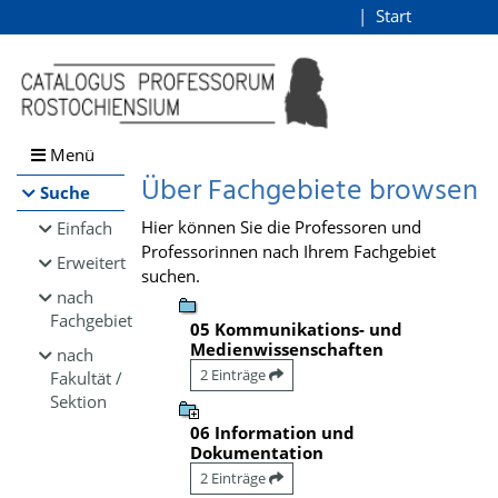
Browsen
Start
Login
direkt zum Inhalt
Menü
Über Fachgebiete browsen
Suche
Hier können Sie die Professoren und
Einfach
Professorinnen nach Ihrem Fachgebiet
Erweitert
suchen.
nach
Fachgebiet
05 Kommunikations- und
Medienwissenschaften
nach
2 Einträge
Fakultät /
Sektion
06 Information und
Dokumentation
2 Einträge