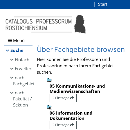
Browsen
Start
Login
direkt zum Inhalt
Menü
Über Fachgebiete browsen
Suche
Hier können Sie die Professoren und
Einfach
Professorinnen nach Ihrem Fachgebiet
Erweitert
suchen.
nach
Fachgebiet
05 Kommunikations- und
Medienwissenschaften
nach
2 Einträge
Fakultät /
Sektion
06 Information und
Dokumentation
2 Einträge