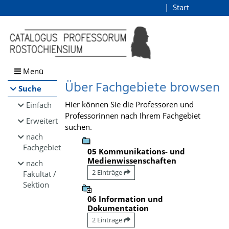
Browsen
Start
Login
direkt zum Inhalt
Menü
Über Fachgebiete browsen
Suche
Hier können Sie die Professoren und
Einfach
Professorinnen nach Ihrem Fachgebiet
Erweitert
suchen.
nach
Fachgebiet
05 Kommunikations- und
Medienwissenschaften
nach
2 Einträge
Fakultät /
Sektion
06 Information und
Dokumentation
2 Einträge