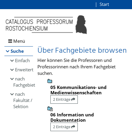
Browsen
Start
Login
direkt zum Inhalt
Menü
Über Fachgebiete browsen
Suche
Hier können Sie die Professoren und
Einfach
Professorinnen nach Ihrem Fachgebiet
Erweitert
suchen.
nach
Fachgebiet
05 Kommunikations- und
Medienwissenschaften
nach
2 Einträge
Fakultät /
Sektion
06 Information und
Dokumentation
2 Einträge