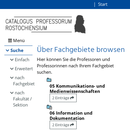
Browsen
Start
Login
direkt zum Inhalt
Menü
Über Fachgebiete browsen
Suche
Hier können Sie die Professoren und
Einfach
Professorinnen nach Ihrem Fachgebiet
Erweitert
suchen.
nach
Fachgebiet
05 Kommunikations- und
Medienwissenschaften
nach
2 Einträge
Fakultät /
Sektion
06 Information und
Dokumentation
2 Einträge