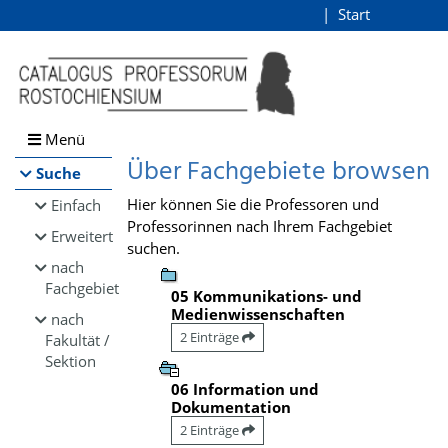
Browsen
Start
Login
direkt zum Inhalt
Menü
Über Fachgebiete browsen
Suche
Hier können Sie die Professoren und
Einfach
Professorinnen nach Ihrem Fachgebiet
Erweitert
suchen.
nach
Fachgebiet
05 Kommunikations- und
Medienwissenschaften
nach
2 Einträge
Fakultät /
Sektion
06 Information und
Dokumentation
2 Einträge