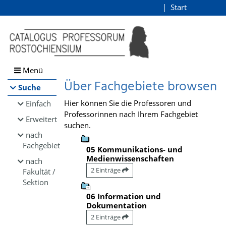
Browsen
Start
Login
direkt zum Inhalt
Menü
Über Fachgebiete browsen
Suche
Hier können Sie die Professoren und
Einfach
Professorinnen nach Ihrem Fachgebiet
Erweitert
suchen.
nach
Fachgebiet
05 Kommunikations- und
Medienwissenschaften
nach
2 Einträge
Fakultät /
Sektion
06 Information und
Dokumentation
2 Einträge