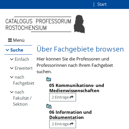
Browsen
Start
Login
direkt zum Inhalt
Menü
Über Fachgebiete browsen
Suche
Hier können Sie die Professoren und
Einfach
Professorinnen nach Ihrem Fachgebiet
Erweitert
suchen.
nach
Fachgebiet
05 Kommunikations- und
Medienwissenschaften
nach
2 Einträge
Fakultät /
Sektion
06 Information und
Dokumentation
2 Einträge