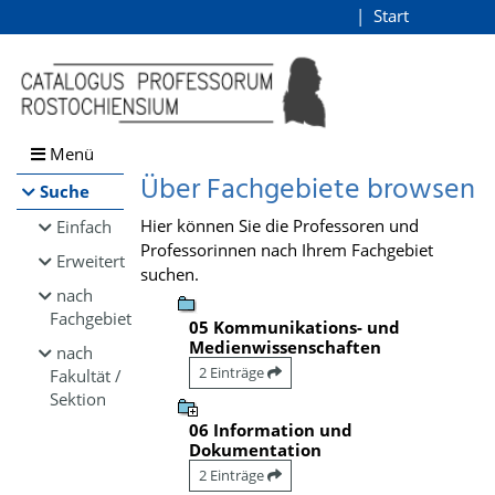
Browsen
Start
Login
direkt zum Inhalt
Menü
Über Fachgebiete browsen
Suche
Hier können Sie die Professoren und
Einfach
Professorinnen nach Ihrem Fachgebiet
Erweitert
suchen.
nach
Fachgebiet
05 Kommunikations- und
Medienwissenschaften
nach
2 Einträge
Fakultät /
Sektion
06 Information und
Dokumentation
2 Einträge