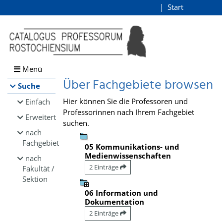
Browsen
Start
Login
direkt zum Inhalt
Menü
Über Fachgebiete browsen
Suche
Hier können Sie die Professoren und
Einfach
Professorinnen nach Ihrem Fachgebiet
Erweitert
suchen.
nach
Fachgebiet
05 Kommunikations- und
Medienwissenschaften
nach
2 Einträge
Fakultät /
Sektion
06 Information und
Dokumentation
2 Einträge