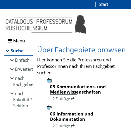
Browsen
Start
Login
direkt zum Inhalt
Menü
Über Fachgebiete browsen
Suche
Hier können Sie die Professoren und
Einfach
Professorinnen nach Ihrem Fachgebiet
Erweitert
suchen.
nach
Fachgebiet
05 Kommunikations- und
Medienwissenschaften
nach
2 Einträge
Fakultät /
Sektion
06 Information und
Dokumentation
2 Einträge