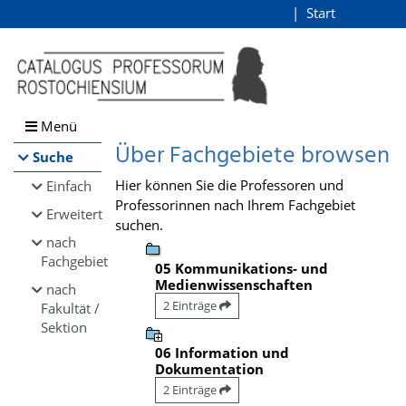
Browsen
Start
Login
direkt zum Inhalt
Menü
Über Fachgebiete browsen
Suche
Hier können Sie die Professoren und
Einfach
Professorinnen nach Ihrem Fachgebiet
Erweitert
suchen.
nach
Fachgebiet
05 Kommunikations- und
Medienwissenschaften
nach
2 Einträge
Fakultät /
Sektion
06 Information und
Dokumentation
2 Einträge