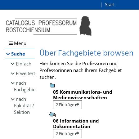
Browsen
Start
Login
direkt zum Inhalt
Menü
Über Fachgebiete browsen
Suche
Hier können Sie die Professoren und
Einfach
Professorinnen nach Ihrem Fachgebiet
Erweitert
suchen.
nach
Fachgebiet
05 Kommunikations- und
Medienwissenschaften
nach
2 Einträge
Fakultät /
Sektion
06 Information und
Dokumentation
2 Einträge