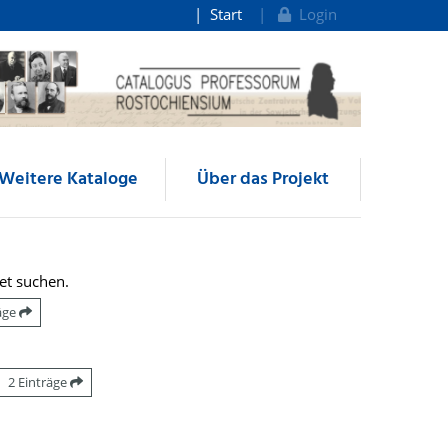
Start
Login
Weitere Kataloge
Über das Projekt
et suchen.
räge
2 Einträge