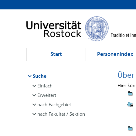
Browsen
direkt zum Inhalt
Start
Personenindex
Über
Suche
Hier kön
Einfach
Erweitert
nach Fachgebiet
nach Fakultät / Sektion