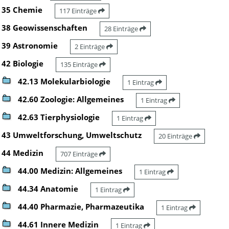
35 Chemie
117 Einträge
38 Geowissenschaften
28 Einträge
39 Astronomie
2 Einträge
42 Biologie
135 Einträge
42.13 Molekularbiologie
1 Eintrag
42.60 Zoologie: Allgemeines
1 Eintrag
42.63 Tierphysiologie
1 Eintrag
43 Umweltforschung, Umweltschutz
20 Einträge
44 Medizin
707 Einträge
44.00 Medizin: Allgemeines
1 Eintrag
44.34 Anatomie
1 Eintrag
44.40 Pharmazie, Pharmazeutika
1 Eintrag
44.61 Innere Medizin
1 Eintrag