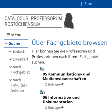
Browsen
Start
Login
direkt zum Inhalt
Menü
Über Fachgebiete browsen
Suche
Hier können Sie die Professoren und
Einfach
Professorinnen nach Ihrem Fachgebiet
Erweitert
suchen.
nach
Fachgebiet
05 Kommunikations- und
Medienwissenschaften
nach
2 Einträge
Fakultät /
Sektion
06 Information und
Dokumentation
2 Einträge