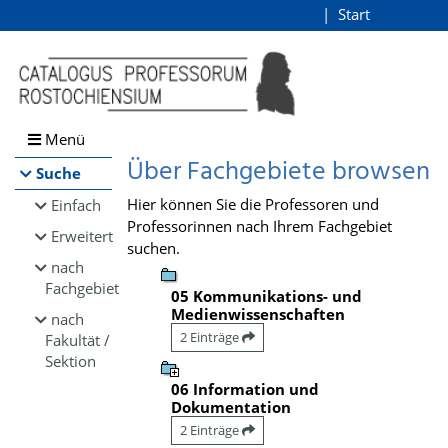
Browsen
Start
Login
direkt zum Inhalt
Menü
Über Fachgebiete browsen
Suche
Hier können Sie die Professoren und
Einfach
Professorinnen nach Ihrem Fachgebiet
Erweitert
suchen.
nach
Fachgebiet
05 Kommunikations- und
Medienwissenschaften
nach
2 Einträge
Fakultät /
Sektion
06 Information und
Dokumentation
2 Einträge