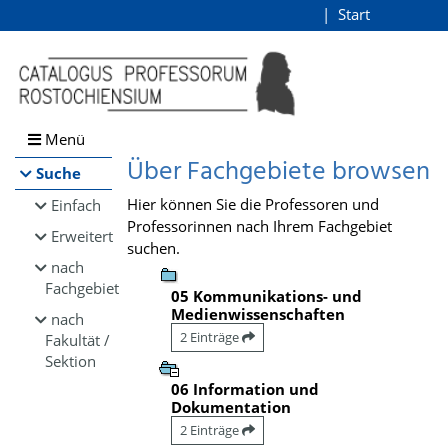
Browsen
Start
Login
direkt zum Inhalt
Menü
Über Fachgebiete browsen
Suche
Hier können Sie die Professoren und
Einfach
Professorinnen nach Ihrem Fachgebiet
Erweitert
suchen.
nach
Fachgebiet
05 Kommunikations- und
Medienwissenschaften
nach
2 Einträge
Fakultät /
Sektion
06 Information und
Dokumentation
2 Einträge