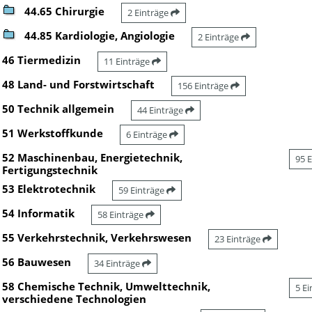
44.65 Chirurgie
2 Einträge
44.85 Kardiologie, Angiologie
2 Einträge
46 Tiermedizin
11 Einträge
48 Land- und Forstwirtschaft
156 Einträge
50 Technik allgemein
44 Einträge
51 Werkstoffkunde
6 Einträge
52 Maschinenbau, Energietechnik,
95 
Fertigungstechnik
53 Elektrotechnik
59 Einträge
54 Informatik
58 Einträge
55 Verkehrstechnik, Verkehrswesen
23 Einträge
56 Bauwesen
34 Einträge
58 Chemische Technik, Umwelttechnik,
5 E
verschiedene Technologien