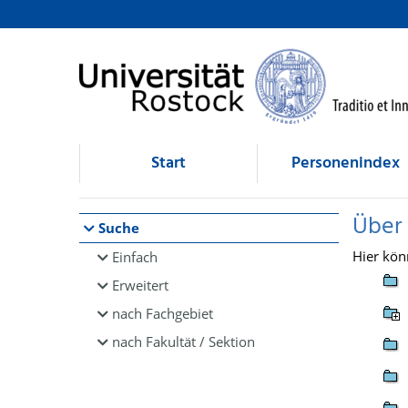
Browsen
direkt zum Inhalt
Start
Personenindex
Über
Suche
Hier kön
Einfach
Erweitert
nach Fachgebiet
nach Fakultät / Sektion