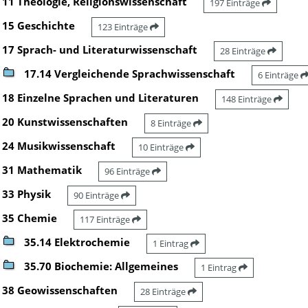
11 Theologie, Religionswissenschaft
197 Einträge
15 Geschichte
123 Einträge
17 Sprach- und Literaturwissenschaft
28 Einträge
17.14 Vergleichende Sprachwissenschaft
6 Einträge
18 Einzelne Sprachen und Literaturen
148 Einträge
20 Kunstwissenschaften
8 Einträge
24 Musikwissenschaft
10 Einträge
31 Mathematik
96 Einträge
33 Physik
90 Einträge
35 Chemie
117 Einträge
35.14 Elektrochemie
1 Eintrag
35.70 Biochemie: Allgemeines
1 Eintrag
38 Geowissenschaften
28 Einträge