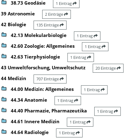
38.73 Geodäsie
1 Eintrag
39 Astronomie
2 Einträge
42 Biologie
135 Einträge
42.13 Molekularbiologie
1 Eintrag
42.60 Zoologie: Allgemeines
1 Eintrag
42.63 Tierphysiologie
1 Eintrag
43 Umweltforschung, Umweltschutz
20 Einträge
44 Medizin
707 Einträge
44.00 Medizin: Allgemeines
1 Eintrag
44.34 Anatomie
1 Eintrag
44.40 Pharmazie, Pharmazeutika
1 Eintrag
44.61 Innere Medizin
1 Eintrag
44.64 Radiologie
1 Eintrag